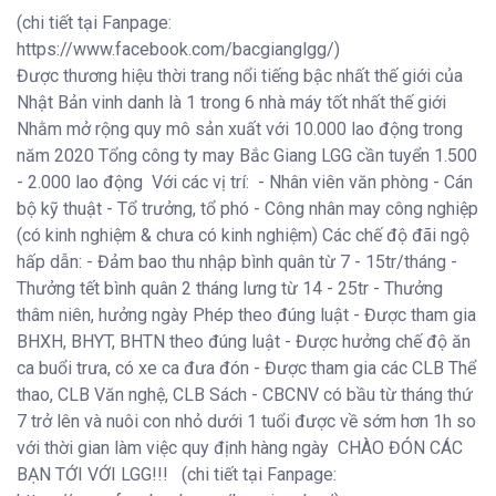
(chi tiết tại Fanpage:
https://www.facebook.com/bacgianglgg/)
Được thương hiệu thời trang nổi tiếng bậc nhất thế giới của
Nhật Bản vinh danh là 1 trong 6 nhà máy tốt nhất thế giới
Nhằm mở rộng quy mô sản xuất với 10.000 lao động trong
năm 2020
Tổng công ty may Bắc Giang LGG cần tuyển 1.500
- 2.000 lao động
Với các vị trí:
- Nhân viên văn phòng
- Cán
bộ kỹ thuật
- Tổ trưởng, tổ phó
- Công nhân may công nghiệp
(có kinh nghiệm & chưa có kinh nghiệm)
Các chế độ đãi ngộ
hấp dẫn:
- Đảm bao thu nhập bình quân từ 7 - 15tr/tháng
-
Thưởng tết bình quân 2 tháng lưng từ 14 - 25tr
- Thưởng
thâm niên, hưởng ngày Phép theo đúng luật
- Được tham gia
BHXH, BHYT, BHTN theo đúng luật
- Được hưởng chế độ ăn
ca buổi trưa, có xe ca đưa đón
- Được tham gia các CLB Thể
thao, CLB Văn nghệ, CLB Sách
- CBCNV có bầu từ tháng thứ
7 trở lên và nuôi con nhỏ dưới 1 tuổi được về sớm hơn 1h so
với thời gian làm việc quy định hàng ngày
CHÀO ĐÓN CÁC
BẠN TỚI VỚI LGG!!!
(chi tiết tại Fanpage: